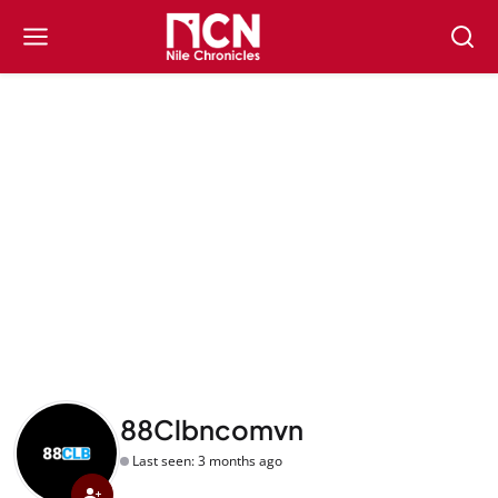
88Clbncomvn
Last seen: 3 months ago