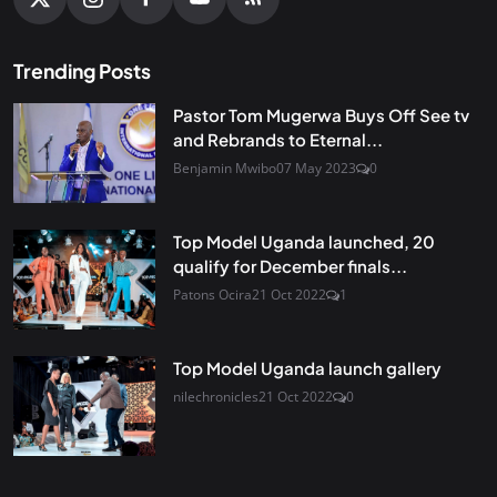
Trending Posts
Pastor Tom Mugerwa Buys Off See tv
and Rebrands to Eternal...
Benjamin Mwibo
07 May 2023
0
Top Model Uganda launched, 20
qualify for December finals...
Patons Ocira
21 Oct 2022
1
Top Model Uganda launch gallery
nilechronicles
21 Oct 2022
0