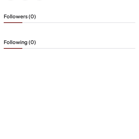
Followers (0)
Following (0)