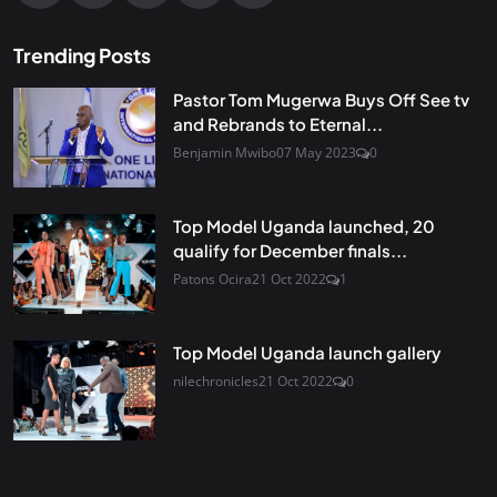
Trending Posts
Pastor Tom Mugerwa Buys Off See tv
and Rebrands to Eternal...
Benjamin Mwibo
07 May 2023
0
Top Model Uganda launched, 20
qualify for December finals...
Patons Ocira
21 Oct 2022
1
Top Model Uganda launch gallery
nilechronicles
21 Oct 2022
0