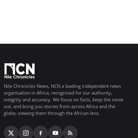
Nile Chronicles News, NCN a leading independent news
organisation in Africa, recognised for our authority,
integrity and accuracy. We focus on facts, keep the noise
out, and bring you stories from across Africa and the
globe, viewing them through the African lens.