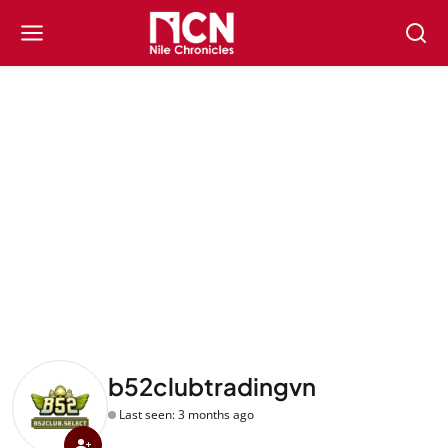
b52clubtradingvn
Last seen: 3 months ago