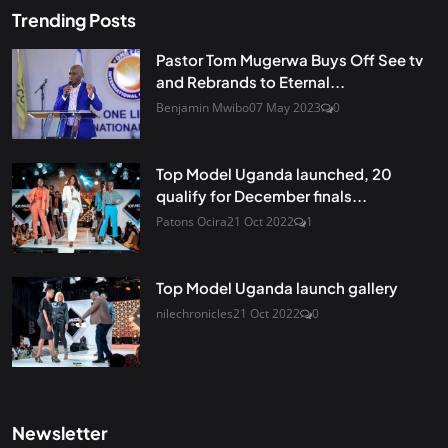
Trending Posts
Pastor Tom Mugerwa Buys Off See tv
and Rebrands to Eternal...
Benjamin Mwibo
07 May 2023
0
Top Model Uganda launched, 20
qualify for December finals...
Patons Ocira
21 Oct 2022
1
Top Model Uganda launch gallery
nilechronicles
21 Oct 2022
0
Newsletter