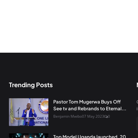
Trending Posts
Pastor Tom Mugerwa Buys Off
See tv and Rebrands to Eternal...
Benjamin Mwibo
07 May 2023
0
Top Model Uganda launched, 20