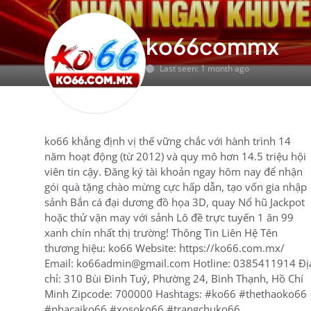
ko66commx
Last seen: 1 month ago
ko66 khẳng định vị thế vững chắc với hành trình 14
năm hoạt động (từ 2012) và quy mô hơn 14.5 triệu hội
viên tin cậy. Đăng ký tài khoản ngay hôm nay để nhận
gói quà tặng chào mừng cực hấp dẫn, tạo vốn gia nhập
sảnh Bắn cá đại dương đồ họa 3D, quay Nổ hũ Jackpot
hoặc thử vận may với sảnh Lô đề trực tuyến 1 ăn 99
xanh chín nhất thị trường! Thông Tin Liên Hệ Tên
thương hiệu: ko66 Website: https://ko66.com.mx/
Email: ko66admin@gmail.com Hotline: 0385411914 Đị
chỉ: 310 Bùi Đình Tuý, Phường 24, Bình Thạnh, Hồ Chí
Minh Zipcode: 700000 Hashtags: #ko66 #thethaoko66
#nhacaiko66 #xosoko66 #trangchuko66