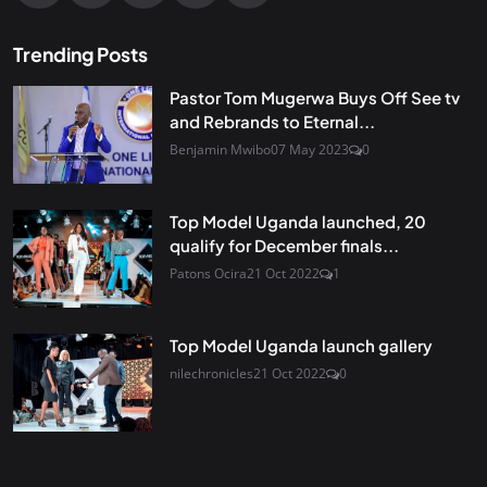
Trending Posts
Pastor Tom Mugerwa Buys Off See tv
and Rebrands to Eternal...
Benjamin Mwibo
07 May 2023
0
Top Model Uganda launched, 20
qualify for December finals...
Patons Ocira
21 Oct 2022
1
Top Model Uganda launch gallery
nilechronicles
21 Oct 2022
0