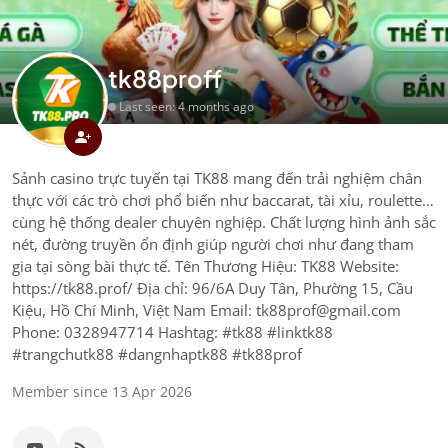
tk88proff
Last seen: 4 months ago
Sảnh casino trực tuyến tại TK88 mang đến trải nghiệm chân
thực với các trò chơi phổ biến như baccarat, tài xỉu, roulette…
cùng hệ thống dealer chuyên nghiệp. Chất lượng hình ảnh sắc
nét, đường truyền ổn định giúp người chơi như đang tham
gia tại sòng bài thực tế. Tên Thương Hiệu: TK88 Website:
https://tk88.prof/ Địa chỉ: 96/6A Duy Tân, Phường 15, Cầu
Kiệu, Hồ Chí Minh, Việt Nam Email: tk88prof@gmail.com
Phone: 0328947714 Hashtag: #tk88 #linktk88
#trangchutk88 #dangnhaptk88 #tk88prof
Member since 13 Apr 2026