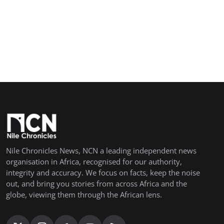
Nile Chronicles News, NCN a leading independent news
organisation in Africa, recognised for our authority,
integrity and accuracy. We focus on facts, keep the noise
out, and bring you stories from across Africa and the
globe, viewing them through the African lens.