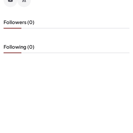
Followers (0)
Following (0)