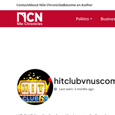
Contact
About Nile Chronicles
Become an Author
Politics
Busines
hitclubvnusco
Last seen: 3 months ago