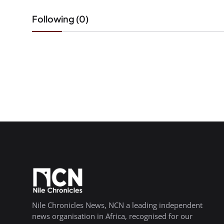
Following (0)
Nile Chronicles News, NCN a leading independent
news organisation in Africa, recognised for our