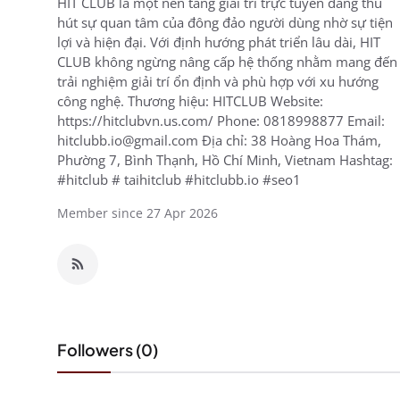
HIT CLUB là một nền tảng giải trí trực tuyến đang thu
hút sự quan tâm của đông đảo người dùng nhờ sự tiện
lợi và hiện đại. Với định hướng phát triển lâu dài, HIT
CLUB không ngừng nâng cấp hệ thống nhằm mang đến
trải nghiệm giải trí ổn định và phù hợp với xu hướng
công nghệ. Thương hiệu: HITCLUB Website:
https://hitclubvn.us.com/ Phone: 0818998877 Email:
hitclubb.io@gmail.com Địa chỉ: 38 Hoàng Hoa Thám,
Phường 7, Bình Thạnh, Hồ Chí Minh, Vietnam Hashtag:
#hitclub # taihitclub #hitclubb.io #seo1
Member since 27 Apr 2026
Followers (0)