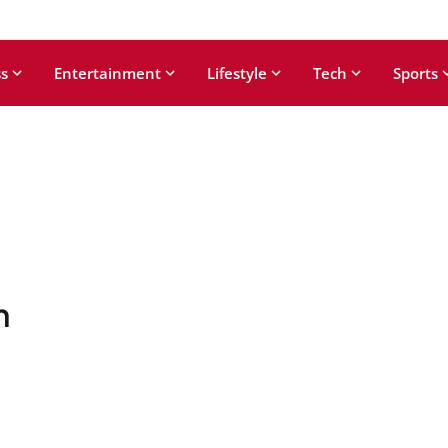
s
Entertainment
Lifestyle
Tech
Sports
m