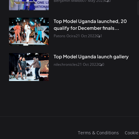
Benjamin Mwibo
07 May 2023
0
Top Model Uganda launched, 20
qualify for December finals...
Patons Ocira
21 Oct 2022
1
Top Model Uganda launch gallery
nilechronicles
21 Oct 2022
0
Terms & Conditions
Cookie