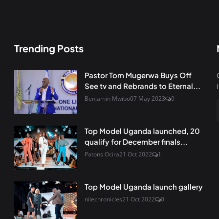
Trending Posts
Pastor Tom Mugerwa Buys Off
See tv and Rebrands to Eternal...
Benjamin Mwibo
07 May 2023
0
Top Model Uganda launched, 20
qualify for December finals...
Patons Ocira
21 Oct 2022
1
Top Model Uganda launch gallery
nilechronicles
21 Oct 2022
0