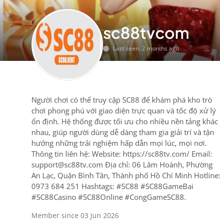
sc88tvcom
Last seen: 2 months ago
Người chơi có thể truy cập SC88 để khám phá kho trò
chơi phong phú với giao diện trực quan và tốc độ xử lý
ổn định. Hệ thống được tối ưu cho nhiều nền tảng khác
nhau, giúp người dùng dễ dàng tham gia giải trí và tận
hưởng những trải nghiệm hấp dẫn mọi lúc, mọi nơi.
Thông tin liên hệ: Website: https://sc88tv.com/ Email:
support@sc88tv.com Địa chỉ: 06 Lâm Hoành, Phường
An Lạc, Quận Bình Tân, Thành phố Hồ Chí Minh Hotline
0973 684 251 Hashtags: #SC88 #SC88GameBai
#SC88Casino #SC88Online #CongGameSC88.
Member since 03 Jun 2026