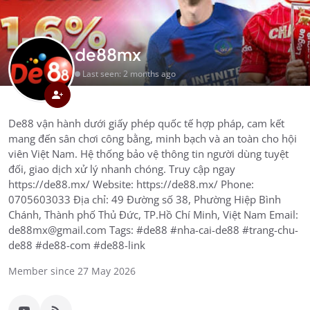
de88mx
Last seen: 2 months ago
De88 vận hành dưới giấy phép quốc tế hợp pháp, cam kết
mang đến sân chơi công bằng, minh bạch và an toàn cho hội
viên Việt Nam. Hệ thống bảo vệ thông tin người dùng tuyệt
đối, giao dịch xử lý nhanh chóng. Truy cập ngay
https://de88.mx/ Website: https://de88.mx/ Phone:
0705603033 Địa chỉ: 49 Đường số 38, Phường Hiệp Bình
Chánh, Thành phố Thủ Đức, TP.Hồ Chí Minh, Việt Nam Email:
de88mx@gmail.com Tags: #de88 #nha-cai-de88 #trang-chu-
de88 #de88-com #de88-link
Member since 27 May 2026