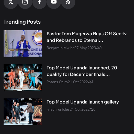
Trending Posts
Pastor Tom Mugerwa Buys Off See tv
and Rebrands to Eternal...
Benjamin Mwibo
07 May 2023
0
Top Model Uganda launched, 20
qualify for December finals...
Patons Ocira
21 Oct 2022
1
Top Model Uganda launch gallery
nilechronicles
21 Oct 2022
0