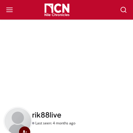
rik88live
Last seen: 4 months ago