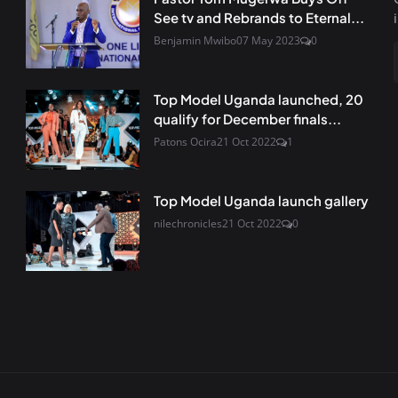
See tv and Rebrands to Eternal...
Benjamin Mwibo
07 May 2023
0
Top Model Uganda launched, 20
qualify for December finals...
Patons Ocira
21 Oct 2022
1
Top Model Uganda launch gallery
nilechronicles
21 Oct 2022
0