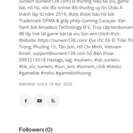
Sunwin (sunwin138.com) là thương hiệu tài xỉu, game
bài, nổ hũ, xóc đĩa online đổi thưởng uy tín Châu Á
thành lập từ năm 2019, được Được bảo hộ bởi
Trademark DPMA & giấy phép Gaming Curaçao. Vận
hành bởi Amadeus Technology B.V. Truy cập tendomai
để lấy link tải game bài tài xỉu Sun win chính thức.
Website: https://sunwin138.com/ Địa chỉ: 66 Đ. Trần Th
Trọng, Phường 15, Tân Sơn, Hồ Chí Minh, Vietnam
Email: support@sunwin138.com Số điện thoại:
0983214518 Hastags, tag: #sunwin, #tải_sunwin,
#tài_xỉu_sunwin, #sun_win, #sunwin_club #taixiu
#gamebai #nohu #gamedoithuong
Member since 18 Apr 2026
Followers (0)