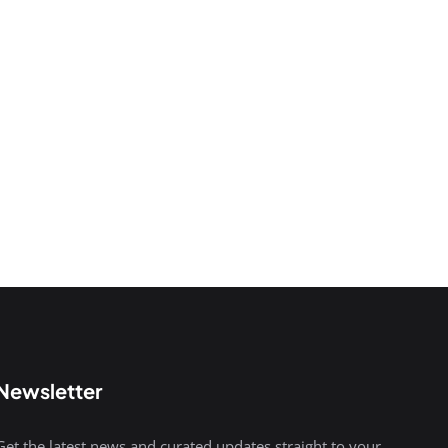
Newsletter
Get the latest news and curated updates straight to your