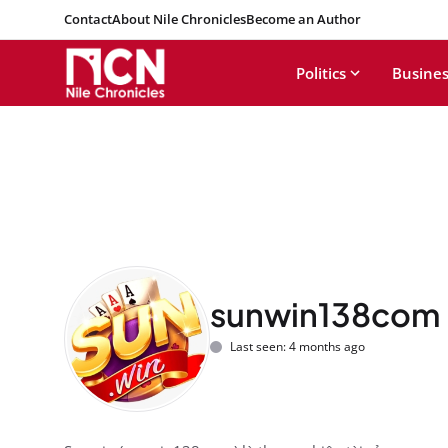
Contact
About Nile Chronicles
Become an Author
Politics
Busines
sunwin138com
Last seen: 4 months ago