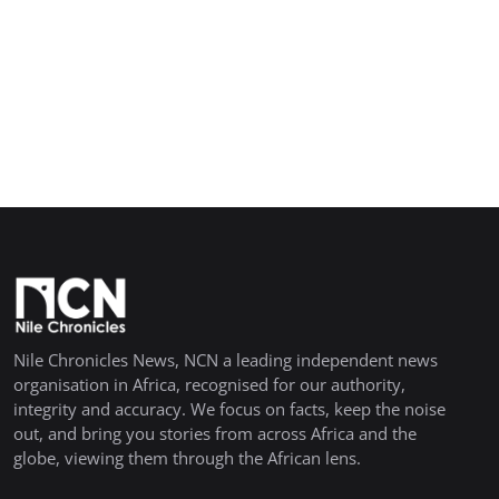
Nile Chronicles News, NCN a leading independent news
organisation in Africa, recognised for our authority,
integrity and accuracy. We focus on facts, keep the noise
out, and bring you stories from across Africa and the
globe, viewing them through the African lens.