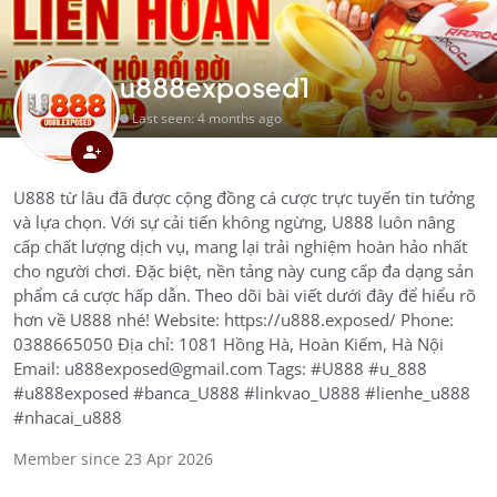
u888exposed1
Last seen: 4 months ago
U888 từ lâu đã được cộng đồng cá cược trực tuyến tin tưởng
và lựa chọn. Với sự cải tiến không ngừng, U888 luôn nâng
cấp chất lượng dịch vụ, mang lại trải nghiệm hoàn hảo nhất
cho người chơi. Đặc biệt, nền tảng này cung cấp đa dạng sản
phẩm cá cược hấp dẫn. Theo dõi bài viết dưới đây để hiểu rõ
hơn về U888 nhé! Website: https://u888.exposed/ Phone:
0388665050 Địa chỉ: 1081 Hồng Hà, Hoàn Kiếm, Hà Nội
Email: u888exposed@gmail.com Tags: #U888 #u_888
#u888exposed #banca_U888 #linkvao_U888 #lienhe_u888
#nhacai_u888
Member since 23 Apr 2026