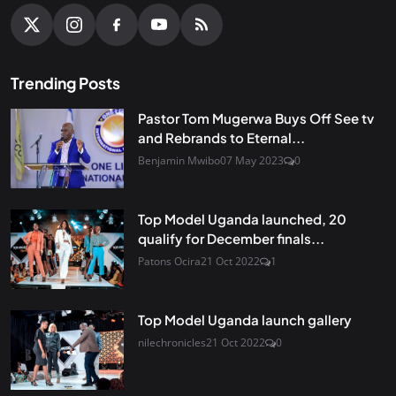
Trending Posts
Pastor Tom Mugerwa Buys Off See tv
and Rebrands to Eternal...
Benjamin Mwibo
07 May 2023
0
Top Model Uganda launched, 20
qualify for December finals...
Patons Ocira
21 Oct 2022
1
Top Model Uganda launch gallery
nilechronicles
21 Oct 2022
0