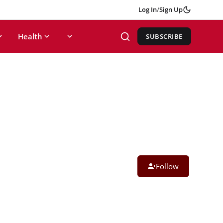
Log In
/
Sign Up
Health
SUBSCRIBE
Follow