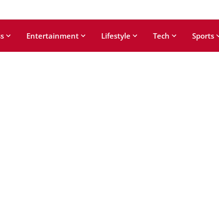
s
Entertainment
Lifestyle
Tech
Sports