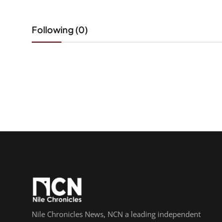
Following (0)
Nile Chronicles News, NCN a leading independent