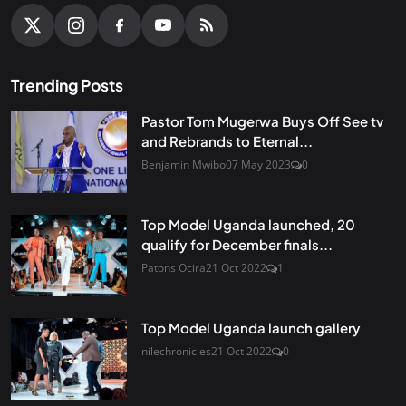
Trending Posts
Pastor Tom Mugerwa Buys Off See tv
and Rebrands to Eternal...
Benjamin Mwibo
07 May 2023
0
Top Model Uganda launched, 20
qualify for December finals...
Patons Ocira
21 Oct 2022
1
Top Model Uganda launch gallery
nilechronicles
21 Oct 2022
0