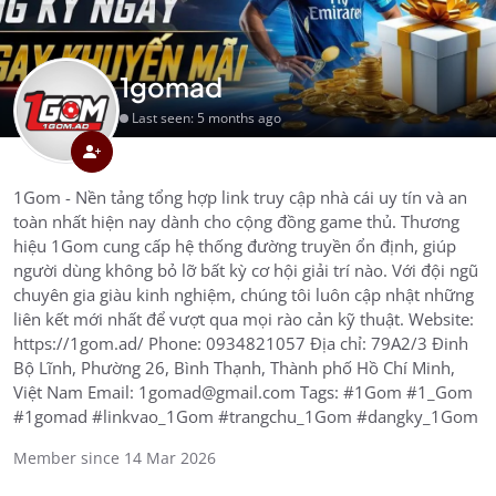
1gomad
Last seen: 5 months ago
1Gom - Nền tảng tổng hợp link truy cập nhà cái uy tín và an
toàn nhất hiện nay dành cho cộng đồng game thủ. Thương
hiệu 1Gom cung cấp hệ thống đường truyền ổn định, giúp
người dùng không bỏ lỡ bất kỳ cơ hội giải trí nào. Với đội ngũ
chuyên gia giàu kinh nghiệm, chúng tôi luôn cập nhật những
liên kết mới nhất để vượt qua mọi rào cản kỹ thuật. Website:
https://1gom.ad/ Phone: 0934821057 Địa chỉ: 79A2/3 Đinh
Bộ Lĩnh, Phường 26, Bình Thạnh, Thành phố Hồ Chí Minh,
Việt Nam Email: 1gomad@gmail.com Tags: #1Gom #1_Gom
#1gomad #linkvao_1Gom #trangchu_1Gom #dangky_1Gom
Member since 14 Mar 2026