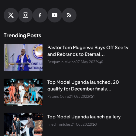
Trending Posts
Pastor Tom Mugerwa Buys Off See tv
and Rebrands to Eternal...
Benjamin Mwibo
07 May 2023
0
Top Model Uganda launched, 20
qualify for December finals...
Patons Ocira
21 Oct 2022
1
Top Model Uganda launch gallery
nilechronicles
21 Oct 2022
0