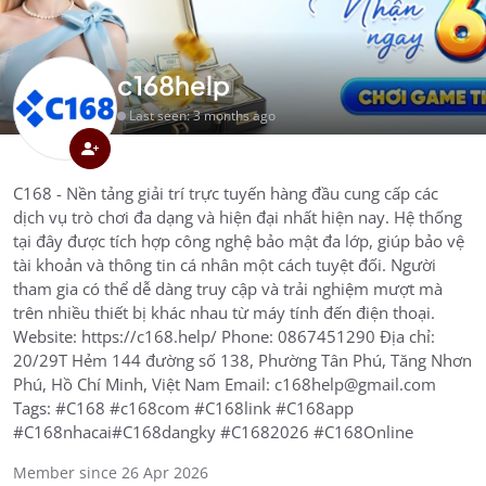
c168help
Last seen: 3 months ago
C168 - Nền tảng giải trí trực tuyến hàng đầu cung cấp các
dịch vụ trò chơi đa dạng và hiện đại nhất hiện nay. Hệ thống
tại đây được tích hợp công nghệ bảo mật đa lớp, giúp bảo vệ
tài khoản và thông tin cá nhân một cách tuyệt đối. Người
tham gia có thể dễ dàng truy cập và trải nghiệm mượt mà
trên nhiều thiết bị khác nhau từ máy tính đến điện thoại.
Website: https://c168.help/ Phone: 0867451290 Địa chỉ:
20/29T Hẻm 144 đường số 138, Phường Tân Phú, Tăng Nhơn
Phú, Hồ Chí Minh, Việt Nam Email: c168help@gmail.com
Tags: #C168 #c168com #C168link #C168app
#C168nhacai#C168dangky #C1682026 #C168Online
Member since 26 Apr 2026