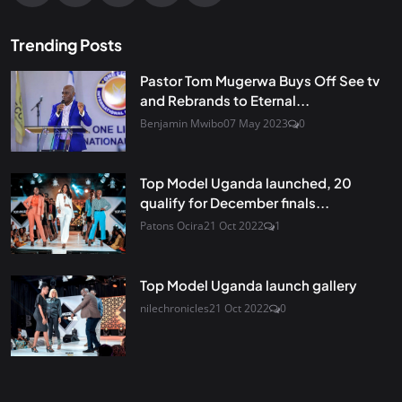
Trending Posts
Pastor Tom Mugerwa Buys Off See tv
and Rebrands to Eternal...
Benjamin Mwibo
07 May 2023
0
Top Model Uganda launched, 20
qualify for December finals...
Patons Ocira
21 Oct 2022
1
Top Model Uganda launch gallery
nilechronicles
21 Oct 2022
0