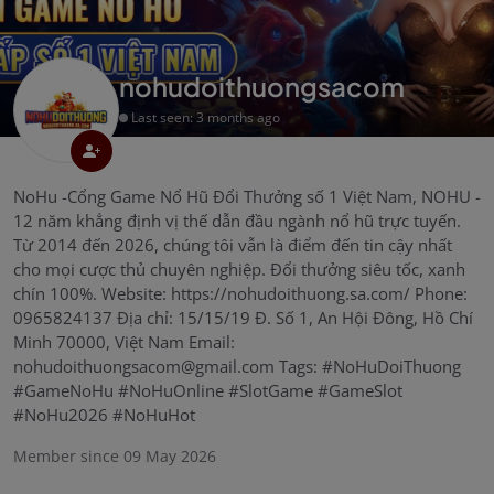
nohudoithuongsacom
Last seen: 3 months ago
NoHu -Cổng Game Nổ Hũ Đổi Thưởng số 1 Việt Nam, NOHU -
12 năm khẳng định vị thế dẫn đầu ngành nổ hũ trực tuyến.
Từ 2014 đến 2026, chúng tôi vẫn là điểm đến tin cậy nhất
cho mọi cược thủ chuyên nghiệp. Đổi thưởng siêu tốc, xanh
chín 100%. Website: https://nohudoithuong.sa.com/ Phone:
0965824137 Địa chỉ: 15/15/19 Đ. Số 1, An Hội Đông, Hồ Chí
Minh 70000, Việt Nam Email:
nohudoithuongsacom@gmail.com Tags: #NoHuDoiThuong
#GameNoHu #NoHuOnline #SlotGame #GameSlot
#NoHu2026 #NoHuHot
Member since 09 May 2026