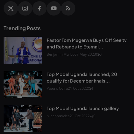
Trending Posts
Pastor Tom Mugerwa Buys Off See tv
and Rebrands to Eternal...
Benjamin Mwibo
07 May 2023
0
Top Model Uganda launched, 20
qualify for December finals...
Patons Ocira
21 Oct 2022
1
Top Model Uganda launch gallery
nilechronicles
21 Oct 2022
0