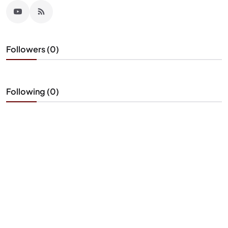
Followers (0)
Following (0)