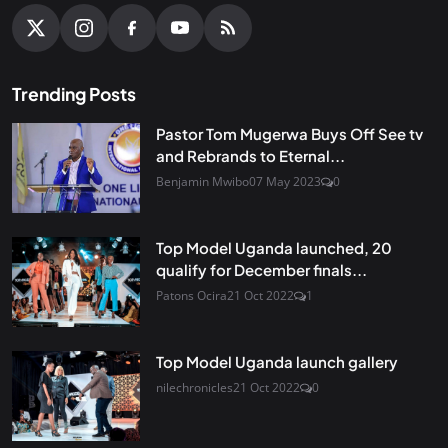
Trending Posts
Pastor Tom Mugerwa Buys Off See tv
and Rebrands to Eternal...
Benjamin Mwibo
07 May 2023
0
Top Model Uganda launched, 20
qualify for December finals...
Patons Ocira
21 Oct 2022
1
Top Model Uganda launch gallery
nilechronicles
21 Oct 2022
0