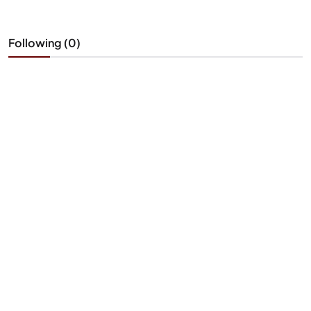
Following (0)