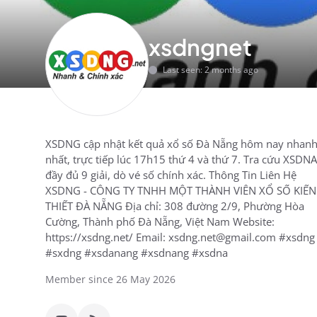
xsdngnet
Last seen: 2 months ago
XSDNG cập nhật kết quả xổ số Đà Nẵng hôm nay nhan
nhất, trực tiếp lúc 17h15 thứ 4 và thứ 7. Tra cứu XSDNA
đầy đủ 9 giải, dò vé số chính xác. Thông Tin Liên Hệ
XSDNG - CÔNG TY TNHH MỘT THÀNH VIÊN XỔ SỐ KIẾN
THIẾT ĐÀ NẴNG Địa chỉ: 308 đường 2/9, Phường Hòa
Cường, Thành phố Đà Nẵng, Việt Nam Website:
https://xsdng.net/ Email: xsdng.net@gmail.com #xsdng
#sxdng #xsdanang #xsdnang #xsdna
Member since 26 May 2026