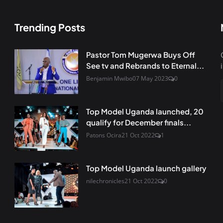
Trending Posts
Pastor Tom Mugerwa Buys Off
See tv and Rebrands to Eternal...
Benjamin Mwibo
07 May 2023
0
Top Model Uganda launched, 20
qualify for December finals...
Patons Ocira
21 Oct 2022
1
Top Model Uganda launch gallery
nilechronicles
21 Oct 2022
0