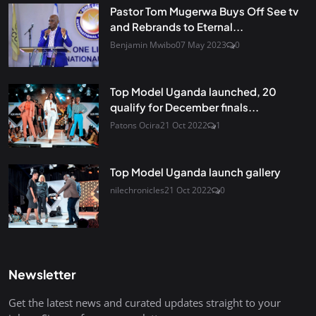
Pastor Tom Mugerwa Buys Off See tv
and Rebrands to Eternal...
Benjamin Mwibo
07 May 2023
0
Top Model Uganda launched, 20
qualify for December finals...
Patons Ocira
21 Oct 2022
1
Top Model Uganda launch gallery
nilechronicles
21 Oct 2022
0
Newsletter
Get the latest news and curated updates straight to your