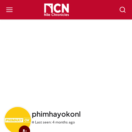
phimhayokonl
Last seen: 4 months ago