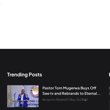
Trending Posts
Pastor Tom Mugerwa Buys Off
See tv and Rebrands to Eternal...
Benjamin Mwibo
07 May 2023
0