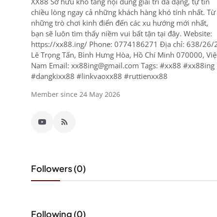
XX88 Sở hữu kho tàng nội dung giải trí đa dạng, tự tin
chiều lòng ngay cả những khách hàng khó tính nhất. Từ
những trò chơi kinh điển đến các xu hướng mới nhất,
bạn sẽ luôn tìm thấy niềm vui bất tận tại đây. Website:
https://xx88.ing/ Phone: 0774186271 Địa chỉ: 638/26/
Lê Trọng Tấn, Bình Hưng Hòa, Hồ Chí Minh 070000, Việ
Nam Email: xx88ing@gmail.com Tags: #xx88 #xx88ing
#dangkixx88 #linkvaoxx88 #ruttienxx88
Member since 24 May 2026
Followers (0)
Following (0)