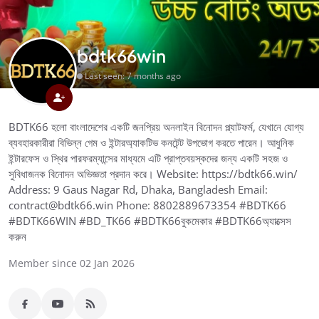
bdtk66win
Last seen: 7 months ago
BDTK66 হলো বাংলাদেশের একটি জনপ্রিয় অনলাইন বিনোদন প্ল্যাটফর্ম, যেখানে যোগ্য
ব্যবহারকারীরা বিভিন্ন গেম ও ইন্টারঅ্যাকটিভ কনটেন্ট উপভোগ করতে পারেন। আধুনিক
ইন্টারফেস ও স্থির পারফরম্যান্সের মাধ্যমে এটি প্রাপ্তবয়স্কদের জন্য একটি সহজ ও
সুবিধাজনক বিনোদন অভিজ্ঞতা প্রদান করে। Website: https://bdtk66.win/
Address: 9 Gaus Nagar Rd, Dhaka, Bangladesh Email:
contract@bdtk66.win Phone: 8802889673354 #BDTK66
#BDTK66WIN #BD_TK66 #BDTK66বুকমেকার #BDTK66অ্যাক্সেস
করুন
Member since 02 Jan 2026