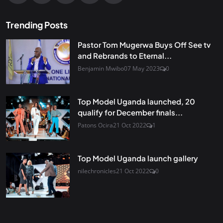
Trending Posts
Pastor Tom Mugerwa Buys Off See tv
and Rebrands to Eternal...
Benjamin Mwibo
07 May 2023
0
Top Model Uganda launched, 20
qualify for December finals...
Patons Ocira
21 Oct 2022
1
Top Model Uganda launch gallery
nilechronicles
21 Oct 2022
0