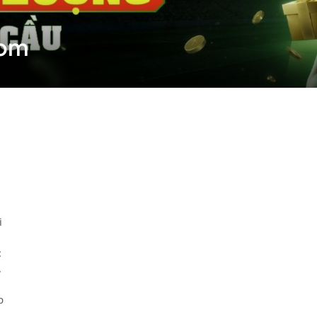
com
i
:
,
p