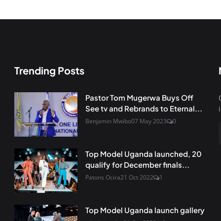
Trending Posts
Pastor Tom Mugerwa Buys Off
See tv and Rebrands to Eternal...
Benjamin Mwibo
07 May 2023
0
Top Model Uganda launched, 20
qualify for December finals...
Patons Ocira
21 Oct 2022
1
Top Model Uganda launch gallery