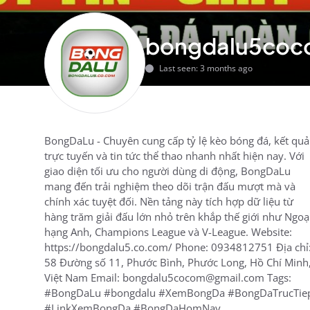
bongdalu5co
Last seen: 3 months ago
BongDaLu - Chuyên cung cấp tỷ lệ kèo bóng đá, kết quả
trực tuyến và tin tức thể thao nhanh nhất hiện nay. Với
giao diện tối ưu cho người dùng di động, BongDaLu
mang đến trải nghiệm theo dõi trận đấu mượt mà và
chính xác tuyệt đối. Nền tảng này tích hợp dữ liệu từ
hàng trăm giải đấu lớn nhỏ trên khắp thế giới như Ngoạ
hạng Anh, Champions League và V-League. Website:
https://bongdalu5.co.com/ Phone: 0934812751 Địa chỉ
58 Đường số 11, Phước Bình, Phước Long, Hồ Chí Minh
Việt Nam Email: bongdalu5cocom@gmail.com Tags:
#BongDaLu #bongdalu #XemBongDa #BongDaTrucTie
#LinkXemBongDa #BongDaHomNay