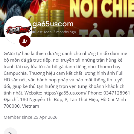
ga65uscom
Last seen: 3 months ago
GA65 tự hào là thiên đường dành cho những tín đồ đam mê
bộ môn đá gà trực tiếp, nơi truyền tải những trận hùng kê
tranh tài nảy lửa từ các bồ gà danh tiếng như Thomo hay
Campuchia. Thương hiệu cam kết chất lượng hình ảnh Full
HD sắc nét, vận hành hợp pháp và bảo mật thông tin tuyệt
đối, giúp kê thủ tận hưởng trọn vẹn từng khoảnh khắc kịch
tính nhất. Website: https://ga65.us.com/ Phone: 0347128961
Địa chỉ: 180 Nguyễn Thị Búp, P, Tân Thới Hiệp, Hồ Chí Minh
700000, Vietnam
Member since 25 Apr 2026