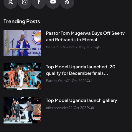
Trending Posts
Pastor Tom Mugerwa Buys Off See tv
and Rebrands to Eternal...
Benjamin Mwibo
07 May 2023
0
Top Model Uganda launched, 20
qualify for December finals...
Patons Ocira
21 Oct 2022
1
Top Model Uganda launch gallery
nilechronicles
21 Oct 2022
0