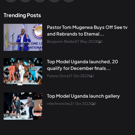
Trending Posts
Pastor Tom Mugerwa Buys Off See tv
and Rebrands to Eternal...
Benjamin Mwibo
07 May 2023
0
Top Model Uganda launched, 20
qualify for December finals...
Patons Ocira
21 Oct 2022
1
Top Model Uganda launch gallery
nilechronicles
21 Oct 2022
0