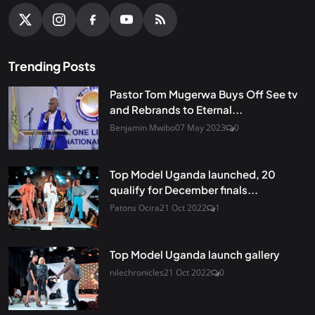
Trending Posts
Pastor Tom Mugerwa Buys Off See tv
and Rebrands to Eternal...
Benjamin Mwibo
07 May 2023
0
Top Model Uganda launched, 20
qualify for December finals...
Patons Ocira
21 Oct 2022
1
Top Model Uganda launch gallery
nilechronicles
21 Oct 2022
0