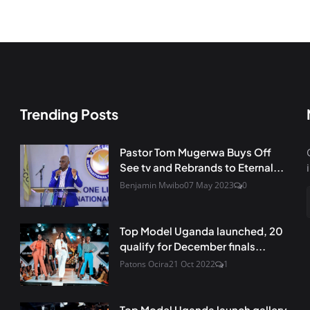
Trending Posts
Pastor Tom Mugerwa Buys Off
See tv and Rebrands to Eternal...
Benjamin Mwibo
07 May 2023
0
Top Model Uganda launched, 20
qualify for December finals...
Patons Ocira
21 Oct 2022
1
Top Model Uganda launch gallery