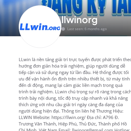
llwinorg
Last seen: 6 months ago
LLwin là nền tảng giải trí trực tuyến được phát triển the
hướng đơn giản hóa trải nghiệm, giúp người dùng dễ
tiếp cận và sử dụng ngay từ lần đầu. Hệ thống được tối
ưu để vận hành ổn định trên nhiều thiết bị, từ máy tính
đến di động, mang lại cảm giác liền mạch trong quá
trình trải nghiệm. LLwin chú trọng sự rõ ràng trong các
trình bày nội dung, tốc độ truy cập nhanh và khả năng
thích ứng với nhu cầu giải trí ngày càng đa dạng của
người dùng hiện đại. Thông tin liên hệ Thương Hiệu:
LLWIN Website: https://llwin.org/ Địa chỉ: A796 Đ.
Trương Văn Thành, Hiệp Phú, Thủ Đức, Thành phố Hồ
Chí Minh, Việt Nam Email: llwinorg@gmail.com Hotline: