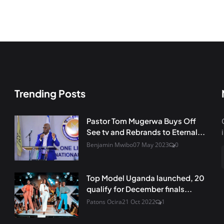
Trending Posts
Pastor Tom Mugerwa Buys Off
See tv and Rebrands to Eternal...
Benjamin Mwibo
07 May 2023
0
Top Model Uganda launched, 20
qualify for December finals...
Patons Ocira
21 Oct 2022
1