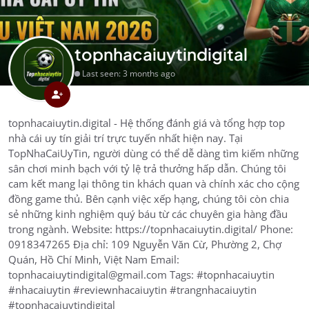
topnhacaiuytindigital
Last seen: 3 months ago
topnhacaiuytin.digital - Hệ thống đánh giá và tổng hợp top
nhà cái uy tín giải trí trực tuyến nhất hiện nay. Tại
TopNhaCaiUyTin, người dùng có thể dễ dàng tìm kiếm những
sân chơi minh bạch với tỷ lệ trả thưởng hấp dẫn. Chúng tôi
cam kết mang lại thông tin khách quan và chính xác cho cộng
đồng game thủ. Bên cạnh việc xếp hạng, chúng tôi còn chia
sẻ những kinh nghiệm quý báu từ các chuyên gia hàng đầu
trong ngành. Website: https://topnhacaiuytin.digital/ Phone:
0918347265 Địa chỉ: 109 Nguyễn Văn Cừ, Phường 2, Chợ
Quán, Hồ Chí Minh, Việt Nam Email:
topnhacaiuytindigital@gmail.com Tags: #topnhacaiuytin
#nhacaiuytin #reviewnhacaiuytin #trangnhacaiuytin
#topnhacaiuytindigital