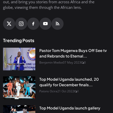
out, and bring you stories from across Africa and the
globe, viewing them through the African lens.
Trending Posts
Pastor Tom Mugerwa Buys Off See tv
and Rebrands to Eternal...
Benjamin Mwibo
07 May 2023
0
Top Model Uganda launched, 20
qualify for December finals...
Patons Ocira
21 Oct 2022
1
Top Model Uganda launch gallery